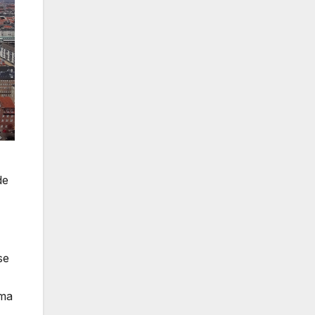
de
se
ima