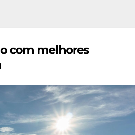
do com melhores
a