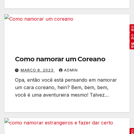
C
N
C
P
M
B
Como namorar um Coreano
MARÇO 8, 2023
ADMIN
Opa, então você está pensando em namorar
um cara coreano, hein? Bem, bem, bem,
você é uma aventureira mesmo! Talvez…
C
N