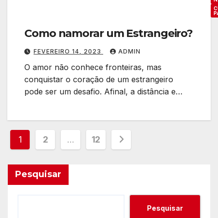
C
P
Como namorar um Estrangeiro?
FEVEREIRO 14, 2023
ADMIN
O amor não conhece fronteiras, mas
conquistar o coração de um estrangeiro
pode ser um desafio. Afinal, a distância e…
Paginação
1
2
…
12
de
Pesquisar
posts
Pesquisar