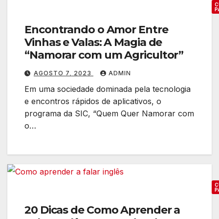
i
C
i
P
s
c
t
Encontrando o Amor Entre
a
e
Vinhas e Valas: A Magia de
s
n
“Namorar com um Agricultor”
p
e
a
AGOSTO 7, 2023
ADMIN
s
r
Em uma sociedade dominada pela tecnologia
a
a
e encontros rápidos de aplicativos, o
E
programa da SIC, “Quem Quer Namorar com
x
o…
p
a
n
d
C
i
P
r
20 Dicas de Como Aprender a
s