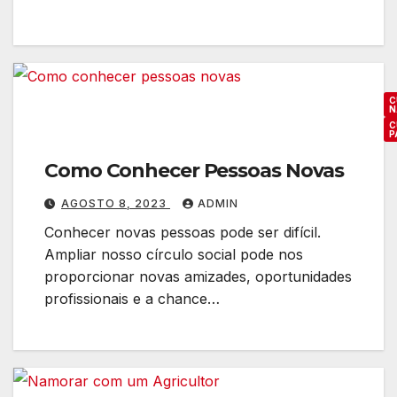
s
d
s
e
o
n
a
d
s
o
C
N
d
a
C
P
e
c
Como Conhecer Pessoas Novas
u
u
l
AGOSTO 8, 2023
ADMIN
t
t
r
Conhecer novas pessoas pode ser difícil.
u
o
Ampliar nosso círculo social pode nos
r
P
proporcionar novas amizades, oportunidades
a
profissionais e a chance…
a
P
í
a
s
q
:
u