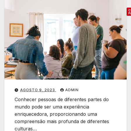
s
P
q
C
a
P
u
q
C
e
u
o
c
i
í
s
o
v
t
C
e
a
o
i
n
n
s
ê
h
s
e
:
AGOSTO 9, 2023
ADMIN
c
E
Conhecer pessoas de diferentes partes do
e
n
mundo pode ser uma experiência
r
t
enriquecedora, proporcionando uma
P
e
compreensão mais profunda de diferentes
e
n
culturas…