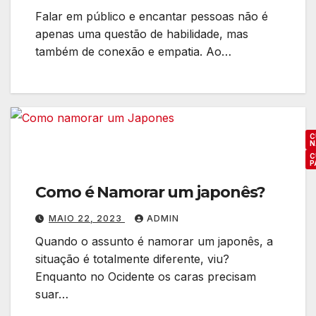
t
Falar em público e encantar pessoas não é
e
apenas uma questão de habilidade, mas
r
também de conexão e empatia. Ao…
n
a
c
i
o
C
N
n
C
P
a
l
Como é Namorar um japonês?
MAIO 22, 2023
ADMIN
Quando o assunto é namorar um japonês, a
situação é totalmente diferente, viu?
Enquanto no Ocidente os caras precisam
suar…