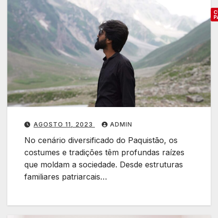
r
C
P
:
T
C
o
o
p
s
5
t
u
e
s
e
t
s
AGOSTO 11, 2023
ADMIN
i
d
No cenário diversificado do Paquistão, os
n
o
costumes e tradições têm profundas raízes
o
que moldam a sociedade. Desde estruturas
s
o
familiares patriarcais…
I
n
e
e