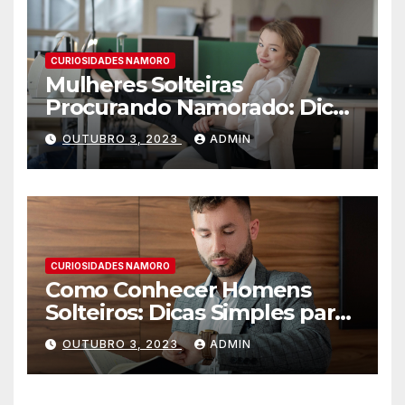
CURIOSIDADES NAMORO
Mulheres Solteiras
Procurando Namorado: Dicas
para Encontrar o Amor
OUTUBRO 3, 2023
ADMIN
CURIOSIDADES NAMORO
Como Conhecer Homens
Solteiros: Dicas Simples para
Encontrar o Amor da sua
OUTUBRO 3, 2023
ADMIN
Vida