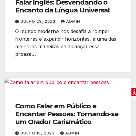
Falar Inglês: Desvendando o
e
Encanto da Língua Universal
u
C
JULHO 28, 2023
ADMIN
í
O mundo moderno nos desafia a romper
r
fronteiras e expandir horizontes, e uma das
c
melhores maneiras de alcançar essa
u
proeza…
l
o
S
o
c
C
P
i
Como Falar em Público e
a
Encantar Pessoas: Tornando-se
l
um Orador Carismático
I
n
JULHO 18, 2023
ADMIN