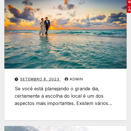
N
C
P
L
u
g
a
r
e
s
p
SETEMBRO 8, 2023
ADMIN
a
Se você está planejando o grande dia,
r
certamente a escolha do local é um dos
a
aspectos mais importantes. Existem vários…
C
a
s
a