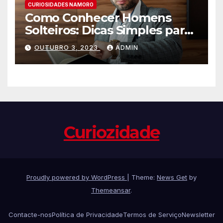
CURIOSIDADES NAMORO
Como Conhecer Homens
Solteiros: Dicas Simples para
Encontrar o Amor da sua
OUTUBRO 3, 2023
ADMIN
Vida
Curiozidade
Proudly powered by WordPress
|
Theme:
News Get
by
Themeansar
.
Contacte-nos
Política de Privacidade
Termos de Serviço
Newsletter