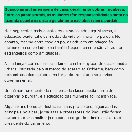
Quando as mulheres saem de casa, geralmente cobrem a cabeça.
Entre os pobres rurais, as mulheres têm responsabilidades tanto na
fazenda quanto na casa e geralmente não observam o purdah.
Nos segmentos mais abastados da sociedade paquistanesa, a
educação ocidental e os modos de vida eliminaram o purdah. No
entanto, mesmo entre esse grupo, as atitudes em relação às
mulheres na sociedade e na família frequentemente são vistas por
estrangeiros como antiquadas.
A mudança ocorreu mais rapidamente entre o grupo de classe média
urbana, inspirada pelo aumento do acesso ao Ocidente, bem como
pela entrada das mulheres na força de trabalho e no serviço
governamental.
Um número crescente de mulheres de classe média parou de
observar o purdah, e a educação das mulheres foi incentivada.
Algumas mulheres se destacaram nas profissões; algumas das
principais políticas, jornalistas e professoras do Paquistão foram
mulheres, e uma mulher já ocupou o cargo de primeira-ministra e
presidente do parlamento.