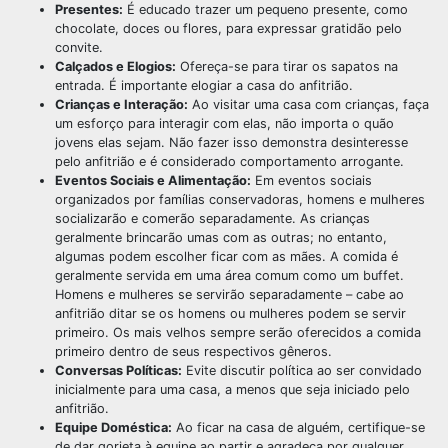
Presentes:
É educado trazer um pequeno presente, como
chocolate, doces ou flores, para expressar gratidão pelo
convite.
Calçados e Elogios:
Ofereça-se para tirar os sapatos na
entrada. É importante elogiar a casa do anfitrião.
Crianças e Interação:
Ao visitar uma casa com crianças, faça
um esforço para interagir com elas, não importa o quão
jovens elas sejam. Não fazer isso demonstra desinteresse
pelo anfitrião e é considerado comportamento arrogante.
Eventos Sociais e Alimentação:
Em eventos sociais
organizados por famílias conservadoras, homens e mulheres
socializarão e comerão separadamente. As crianças
geralmente brincarão umas com as outras; no entanto,
algumas podem escolher ficar com as mães. A comida é
geralmente servida em uma área comum como um buffet.
Homens e mulheres se servirão separadamente – cabe ao
anfitrião ditar se os homens ou mulheres podem se servir
primeiro. Os mais velhos sempre serão oferecidos a comida
primeiro dentro de seus respectivos gêneros.
Conversas Políticas:
Evite discutir política ao ser convidado
inicialmente para uma casa, a menos que seja iniciado pelo
anfitrião.
Equipe Doméstica:
Ao ficar na casa de alguém, certifique-se
de dar gorjeta à equipe ao partir e agradeça por qualquer