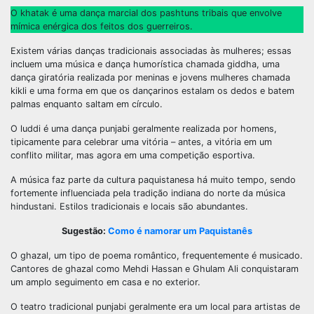
O khatak é uma dança marcial dos pashtuns tribais que envolve
mímica enérgica dos feitos dos guerreiros.
Existem várias danças tradicionais associadas às mulheres; essas
incluem uma música e dança humorística chamada giddha, uma
dança giratória realizada por meninas e jovens mulheres chamada
kikli e uma forma em que os dançarinos estalam os dedos e batem
palmas enquanto saltam em círculo.
O luddi é uma dança punjabi geralmente realizada por homens,
tipicamente para celebrar uma vitória – antes, a vitória em um
conflito militar, mas agora em uma competição esportiva.
A música faz parte da cultura paquistanesa há muito tempo, sendo
fortemente influenciada pela tradição indiana do norte da música
hindustani. Estilos tradicionais e locais são abundantes.
Sugestão:
Como é namorar um Paquistanês
O ghazal, um tipo de poema romântico, frequentemente é musicado.
Cantores de ghazal como Mehdi Hassan e Ghulam Ali conquistaram
um amplo seguimento em casa e no exterior.
O teatro tradicional punjabi geralmente era um local para artistas de