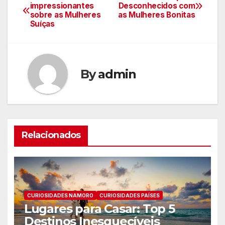
Navegação
impressionantes
Desconhecidos com
sobre as Mulheres
as Mulheres Bonitas
de
Suíças
Post
By
admin
Relacionados
CURIOSIDADES NAMORO
CURIOSIDADES PAÍSES
Lugares para Casar: Top 5
Destinos Inesquecíveis