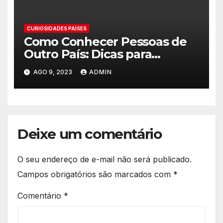
CURIOSIDADES PAÍSES
Como Conhecer Pessoas de
Outro País: Dicas para
Expandir seu Círculo Social
AGO 9, 2023
ADMIN
Internacional
Deixe um comentário
O seu endereço de e-mail não será publicado.
Campos obrigatórios são marcados com
*
Comentário
*