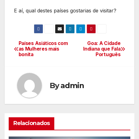
E aí, qual destes países gostarias de visitar?
Países Asiáticos com
Goa: A Cidade
Navegação
as Mulheres mais
Indiana que Fala
bonita
Português
de
Post
By
admin
Relacionados