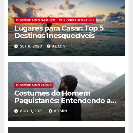
CURIOSIDADES NAMORO
CURIOSIDADES PAÍSES
Lugares para Casar: Top 5
Destinos Inesquecíveis
SET 8, 2023
ADMIN
CURIOSIDADES PAÍSES
Costumes do Homem
Paquistanês: Entendendo a
cultura Paquistenesa
AGO 11, 2023
ADMIN