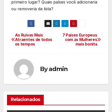
primeiro lugar? Quais países você adicionaria
ou removeria da lista?
As Ruivas Mais
7 Países Europeus
Navegação
Atraentes de todos
com as Mulheres
os tempos
mais bonita
de
Post
By
admin
Relacionados