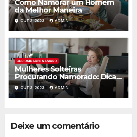
Como Namorar um Homem
da Melhor Maneira
OUT 3, 2023
ADMIN
CURIOSIDADES NAMORO
Mulheres Solteiras
Procurando Namorado: Dicas
para Encontrar o Amor
OUT 3, 2023
ADMIN
Deixe um comentário