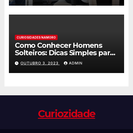
CURIOSIDADES NAMORO
Como Conhecer Homens
Solteiros: Dicas Simples para
Encontrar o Amor da sua
OUTUBRO 3, 2023
ADMIN
Vida
Curiozidade