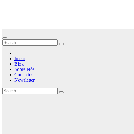
Skip
Curiozidade
to
content
Histórias que Vale a pena Contar
Início
Blog
Sobre Nós
Contactos
Newsletter