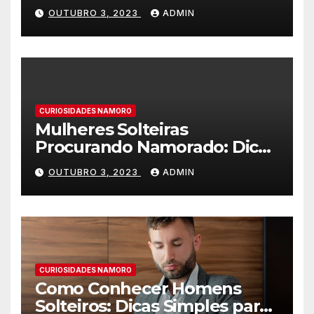
OUTUBRO 3, 2023
ADMIN
CURIOSIDADES NAMORO
Mulheres Solteiras
Procurando Namorado: Dicas
para Encontrar o Amor
OUTUBRO 3, 2023
ADMIN
CURIOSIDADES NAMORO
Como Conhecer Homens
Solteiros: Dicas Simples para