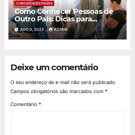
CURIOSIDADES PAÍSES
Como Conhecer Pessoas de
Outro País: Dicas para
Expandir seu Círculo Social
AGO 9, 2023
ADMIN
Internacional
Deixe um comentário
O seu endereço de e-mail não será publicado.
Campos obrigatórios são marcados com
*
Comentário
*