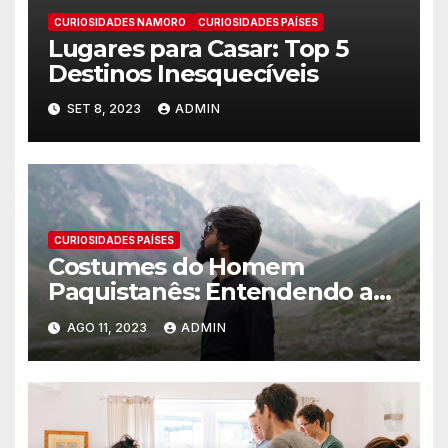
CURIOSIDADES NAMORO
CURIOSIDADES PAÍSES
Lugares para Casar: Top 5
Destinos Inesquecíveis
SET 8, 2023
ADMIN
CURIOSIDADES PAÍSES
Costumes do Homem
Paquistanês: Entendendo a
cultura Paquistenesa
AGO 11, 2023
ADMIN