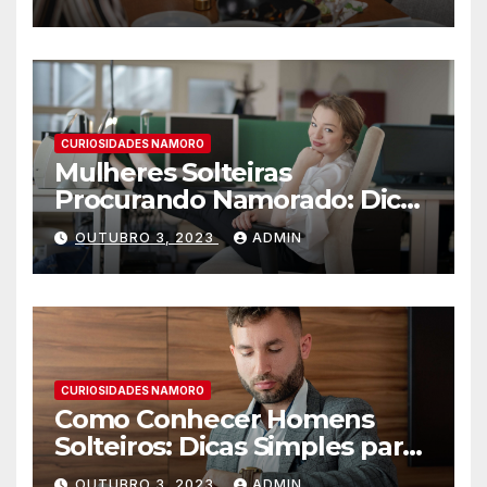
CURIOSIDADES NAMORO
Mulheres Solteiras
Procurando Namorado: Dicas
para Encontrar o Amor
OUTUBRO 3, 2023
ADMIN
CURIOSIDADES NAMORO
Como Conhecer Homens
Solteiros: Dicas Simples para
Encontrar o Amor da sua
OUTUBRO 3, 2023
ADMIN