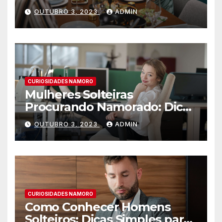
OUTUBRO 3, 2023
ADMIN
CURIOSIDADES NAMORO
Mulheres Solteiras
Procurando Namorado: Dicas
para Encontrar o Amor
OUTUBRO 3, 2023
ADMIN
CURIOSIDADES NAMORO
Como Conhecer Homens
Solteiros: Dicas Simples para