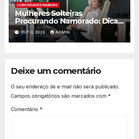
CURIOSIDADES NAMORO
Mulheres Solteiras
Procurando Namorado: Dicas
para Encontrar o Amor
OUT 3, 2023
ADMIN
Deixe um comentário
O seu endereço de e-mail não será publicado.
Campos obrigatórios são marcados com
*
Comentário
*