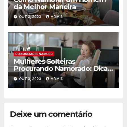
da Melhor Maneira
OUT 3, 2023
ADMIN
CURIOSIDADES NAMORO
Mulheres Solteiras
Procurando Namorado: Dicas
para Encontrar o Amor
OUT 3, 2023
ADMIN
Deixe um comentário