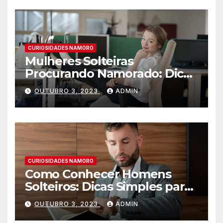
CURIOSIDADES NAMORO
Mulheres Solteiras
Procurando Namorado: Dicas
para Encontrar o Amor
OUTUBRO 3, 2023
ADMIN
CURIOSIDADES NAMORO
Como Conhecer Homens
Solteiros: Dicas Simples para
Encontrar o Amor da sua
OUTUBRO 3, 2023
ADMIN
Vida