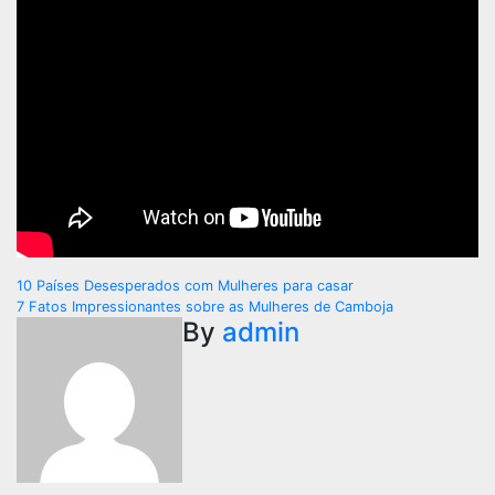
Navegação
10 Países Desesperados com Mulheres para casar
7 Fatos Impressionantes sobre as Mulheres de Camboja
de
By
admin
Post