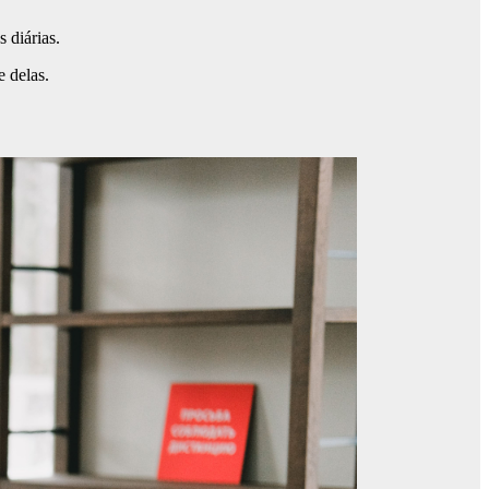
 diárias.
 delas.