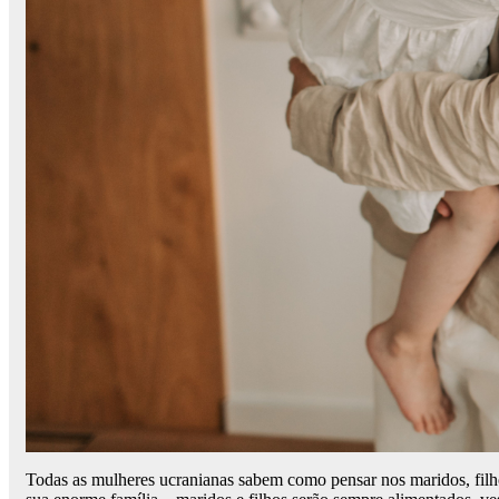
Todas as mulheres ucranianas sabem como pensar nos maridos, filh