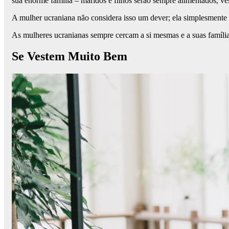
sua enorme família – maridos e filhos serão sempre alimentados, ves
A mulher ucraniana não considera isso um dever; ela simplesmente 
As mulheres ucranianas sempre cercam a si mesmas e a suas família
Se Vestem Muito Bem