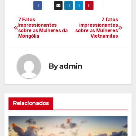
7 Fatos
7 fatos
Navegação
Impressionantes
impressionantes
sobre as Mulheres da
sobre as Mulheres
de
Mongólia
Vietnamitas
Post
By
admin
Relacionados