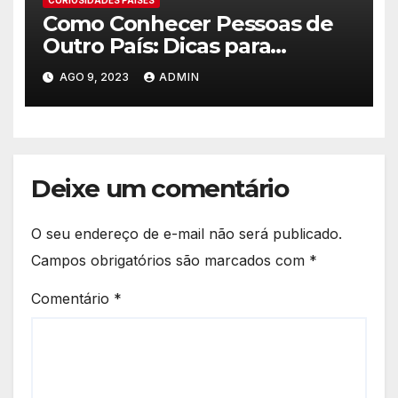
CURIOSIDADES PAÍSES
Como Conhecer Pessoas de
Outro País: Dicas para
Expandir seu Círculo Social
AGO 9, 2023
ADMIN
Internacional
Deixe um comentário
O seu endereço de e-mail não será publicado.
Campos obrigatórios são marcados com
*
Comentário
*