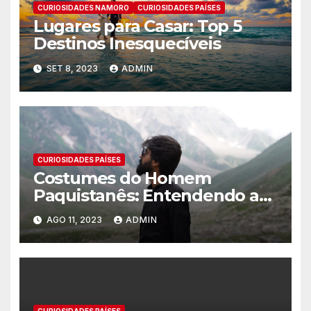
CURIOSIDADES NAMORO
CURIOSIDADES PAÍSES
Lugares para Casar: Top 5
Destinos Inesquecíveis
SET 8, 2023
ADMIN
CURIOSIDADES PAÍSES
Costumes do Homem
Paquistanês: Entendendo a
cultura Paquistenesa
AGO 11, 2023
ADMIN