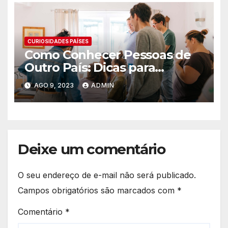
CURIOSIDADES PAÍSES
Como Conhecer Pessoas de
Outro País: Dicas para
Expandir seu Círculo Social
AGO 9, 2023
ADMIN
Internacional
Deixe um comentário
O seu endereço de e-mail não será publicado.
Campos obrigatórios são marcados com
*
Comentário
*