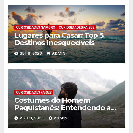
CURIOSIDADES NAMORO
CURIOSIDADES PAÍSES
Lugares para Casar: Top 5
Destinos Inesquecíveis
SET 8, 2023
ADMIN
CURIOSIDADES PAÍSES
Costumes do Homem
Paquistanês: Entendendo a
cultura Paquistenesa
AGO 11, 2023
ADMIN