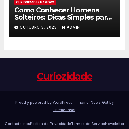
CURIOSIDADES NAMORO
Como Conhecer Homens
Solteiros: Dicas Simples para
Encontrar o Amor da sua
OUTUBRO 3, 2023
ADMIN
Vida
Curiozidade
Proudly powered by WordPress
|
Theme:
News Get
by
Themeansar
.
Contacte-nos
Política de Privacidade
Termos de Serviço
Newsletter