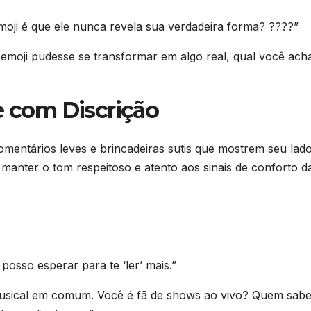
oji é que ele nunca revela sua verdadeira forma? ????”
moji pudesse se transformar em algo real, qual você ach
te com Discrição
omentários leves e brincadeiras sutis que mostrem seu lad
 manter o tom respeitoso e atento aos sinais de conforto d
posso esperar para te ‘ler’ mais.”
sical em comum. Você é fã de shows ao vivo? Quem sab