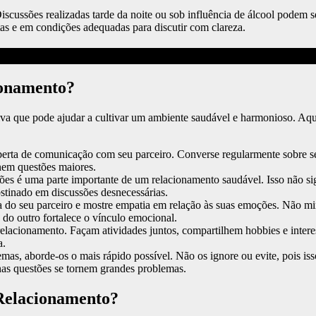
Discussões realizadas tarde da noite ou sob influência de álcool podem
as e em condições adequadas para discutir com clareza.
ionamento?
 que pode ajudar a cultivar um ambiente saudável e harmonioso. Aqui
rta de comunicação com seu parceiro. Converse regularmente sobre se
nem questões maiores.
ões é uma parte importante de um relacionamento saudável. Isso não si
bstinado em discussões desnecessárias.
a do seu parceiro e mostre empatia em relação às suas emoções. Não m
o outro fortalece o vínculo emocional.
lacionamento. Façam atividades juntos, compartilhem hobbies e intere
a.
as, aborde-os o mais rápido possível. Não os ignore ou evite, pois iss
nas questões se tornem grandes problemas.
 Relacionamento?