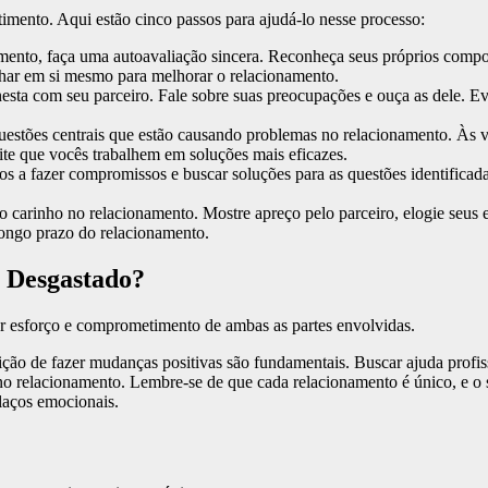
mento. Aqui estão cinco passos para ajudá-lo nesse processo:
mento, faça uma autoavaliação sincera. Reconheça seus próprios com
alhar em si mesmo para melhorar o relacionamento.
sta com seu parceiro. Fale sobre suas preocupações e ouça as dele. Evit
questões centrais que estão causando problemas no relacionamento. Às 
mite que vocês trabalhem em soluções mais eficazes.
os a fazer compromissos e buscar soluções para as questões identifica
o carinho no relacionamento. Mostre apreço pelo parceiro, elogie seus 
longo prazo do relacionamento.
 Desgastado?
er esforço e comprometimento de ambas as partes envolvidas.
sição de fazer mudanças positivas são fundamentais. Buscar ajuda profis
 no relacionamento. Lembre-se de que cada relacionamento é único, e o
 laços emocionais.