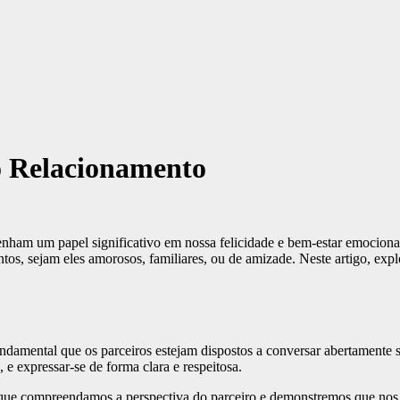
 Relacionamento
penham um papel significativo em nossa felicidade e bem-estar emocion
tos, sejam eles amorosos, familiares, ou de amizade. Neste artigo, expl
damental que os parceiros estejam dispostos a conversar abertamente 
 e expressar-se de forma clara e respeitosa.
te que compreendamos a perspectiva do parceiro e demonstremos que n