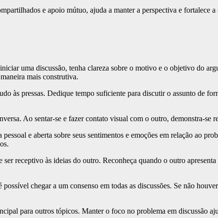
partilhados e apoio mútuo, ajuda a manter a perspectiva e fortalece a
niciar uma discussão, tenha clareza sobre o motivo e o objetivo do ar
 maneira mais construtiva.
udo às pressas. Dedique tempo suficiente para discutir o assunto de fo
versa. Ao sentar-se e fazer contato visual com o outro, demonstra-se res
 pessoal e aberta sobre seus sentimentos e emoções em relação ao prob
os.
 ser receptivo às ideias do outro. Reconheça quando o outro apresent
ossível chegar a um consenso em todas as discussões. Se não houver ac
cipal para outros tópicos. Manter o foco no problema em discussão ajud