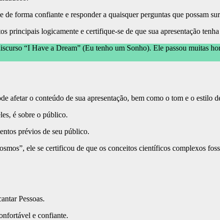
e de forma confiante e responder a quaisquer perguntas que possam sur
tos principais logicamente e certifique-se de que sua apresentação ten
scurso “I Have a Dream” (Eu tenho um Sonho). Ele passou muitas horas
pode afetar o conteúdo de sua apresentação, bem como o tom e o estilo d
es, é sobre o público.
entos prévios de seu público.
smos”, ele se certificou de que os conceitos científicos complexos fo
cantar Pessoas.
onfortável e confiante.