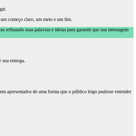
gir.
ha um começo claro, um meio e um fim.
 refinando suas palavras e ideias para garantir que sua mensagem
e sua entrega.
ssem apresentados de uma forma que o público leigo pudesse entender