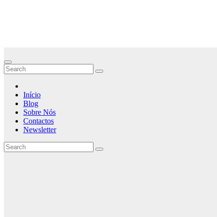
Skip
Curiozidade
to
content
Histórias que Vale a pena Contar
Início
Blog
Sobre Nós
Contactos
Newsletter