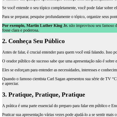
Se você entende o seu tópico completamente, você pode falar sobre el
Para se preparar, pesquise profundamente o tópico, organize seus pon
Por exemplo, Martin Luther King Jr.
não improvisou seu famoso di
fosse clara e poderosa.
2. Conheça Seu Público
Antes de falar, é crucial entender para quem você está falando. Isso 
O orador público de sucesso sabe que uma apresentação não é sobre el
Eles se esforçam para entender as necessidades, interesses e conhecim
Quando o famoso cientista Carl Sagan apresentou sua série de TV “Co
e apreciar.
3. Pratique, Pratique, Pratique
A prática é uma parte essencial do preparo para falar em público e En
Praticar sua apresentação várias vezes pode ajudá-lo a se sentir mais c