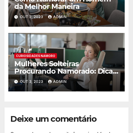
da Melhor Maneira
OUT 3, 2023
ADMIN
CURIOSIDADES NAMORO
Mulheres Solteiras
Procurando Namorado: Dicas
para Encontrar o Amor
OUT 3, 2023
ADMIN
Deixe um comentário