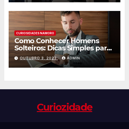
CURIOSIDADES NAMORO
Como Conhecer Homens
Solteiros: Dicas Simples para
Encontrar o Amor da sua
OUTUBRO 3, 2023
ADMIN
Vida
Curiozidade