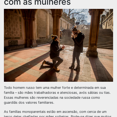
com as mulheres
Todo homem russo tem uma mulher forte e determinada em sua
família – são mães trabalhadoras e atenciosas, avós sábias ou tias.
Essas mulheres são reverenciadas na sociedade russa como
guardiãs dos valores familiares.
As famílias monoparentais estão em ascensão, com cerca de um
terço delas chefiadas por mães solteiras. Pode-se dizer que muitos