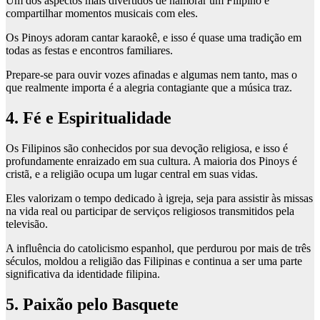
Um dos aspectos mais divertidos de namorar um Filipino é
compartilhar momentos musicais com eles.
Os Pinoys adoram cantar karaokê, e isso é quase uma tradição em
todas as festas e encontros familiares.
Prepare-se para ouvir vozes afinadas e algumas nem tanto, mas o
que realmente importa é a alegria contagiante que a música traz.
4. Fé e Espiritualidade
Os Filipinos são conhecidos por sua devoção religiosa, e isso é
profundamente enraizado em sua cultura. A maioria dos Pinoys é
cristã, e a religião ocupa um lugar central em suas vidas.
Eles valorizam o tempo dedicado à igreja, seja para assistir às missas
na vida real ou participar de serviços religiosos transmitidos pela
televisão.
A influência do catolicismo espanhol, que perdurou por mais de três
séculos, moldou a religião das Filipinas e continua a ser uma parte
significativa da identidade filipina.
5. Paixão pelo Basquete