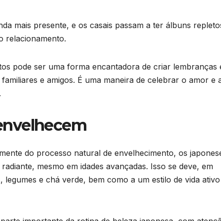
da mais presente, e os casais passam a ter álbuns repleto
o relacionamento.
otos pode ser uma forma encantadora de criar lembranças 
 familiares e amigos. É uma maneira de celebrar o amor e 
.
 envelhecem
mente do processo natural de envelhecimento, os japones
e radiante, mesmo em idades avançadas. Isso se deve, em
es, legumes e chá verde, bem como a um estilo de vida ativo
arte importante da rotina de beleza japonesa, com atenç