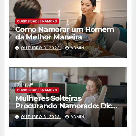
CURIOSIDADES NAMORO
Como Namorar um Homem
da Melhor Maneira
OUTUBRO 3, 2023
ADMIN
CURIOSIDADES NAMORO
Mulheres Solteiras
Procurando Namorado: Dicas
para Encontrar o Amor
OUTUBRO 3, 2023
ADMIN