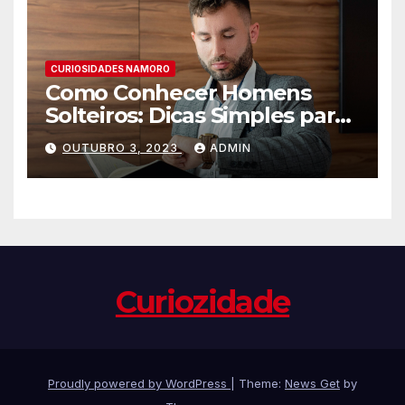
CURIOSIDADES NAMORO
Como Conhecer Homens
Solteiros: Dicas Simples para
Encontrar o Amor da sua
OUTUBRO 3, 2023
ADMIN
Vida
Curiozidade
Proudly powered by WordPress
|
Theme:
News Get
by