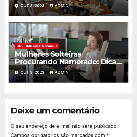
OUT 3, 2023
ADMIN
CURIOSIDADES NAMORO
Mulheres Solteiras
Procurando Namorado: Dicas
para Encontrar o Amor
OUT 3, 2023
ADMIN
Deixe um comentário
O seu endereço de e-mail não será publicado.
Campos obrigatórios são marcados com
*