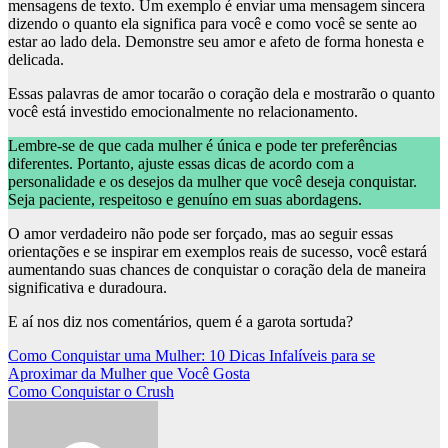
mensagens de texto. Um exemplo é enviar uma mensagem sincera
dizendo o quanto ela significa para você e como você se sente ao
estar ao lado dela. Demonstre seu amor e afeto de forma honesta e
delicada.
Essas palavras de amor tocarão o coração dela e mostrarão o quanto
você está investido emocionalmente no relacionamento.
Lembre-se de que cada mulher é única e pode ter preferências
diferentes. Portanto, ajuste essas dicas de acordo com a
personalidade e os desejos da mulher que você deseja conquistar.
Seja paciente, respeitoso e genuíno em suas abordagens.
O amor verdadeiro não pode ser forçado, mas ao seguir essas
orientações e se inspirar em exemplos reais de sucesso, você estará
aumentando suas chances de conquistar o coração dela de maneira
significativa e duradoura.
E aí nos diz nos comentários, quem é a garota sortuda?
Navegação
Como Conquistar uma Mulher: 10 Dicas Infalíveis para se
Aproximar da Mulher que Você Gosta
de
Como Conquistar o Crush
Post