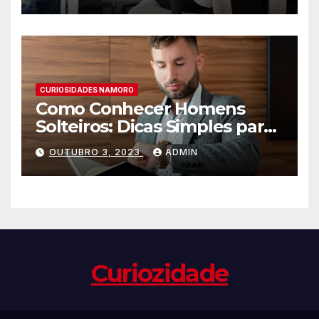
CURIOSIDADES NAMORO
Como Conhecer Homens
Solteiros: Dicas Simples para
Encontrar o Amor da sua
OUTUBRO 3, 2023
ADMIN
Vida
Curiozidade