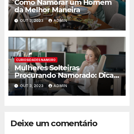
Como Namorar um Homem
da Melhor Maneira
OUT 3, 2023
ADMIN
CURIOSIDADES NAMORO
Mulheres Solteiras
Procurando Namorado: Dicas
para Encontrar o Amor
OUT 3, 2023
ADMIN
Deixe um comentário