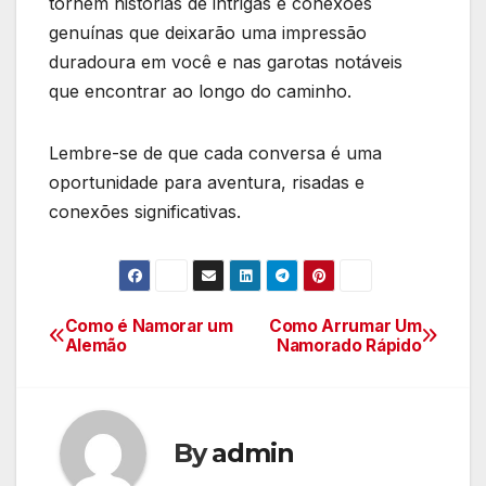
tornem histórias de intrigas e conexões
genuínas que deixarão uma impressão
duradoura em você e nas garotas notáveis
que encontrar ao longo do caminho.
Lembre-se de que cada conversa é uma
oportunidade para aventura, risadas e
conexões significativas.
Como é Namorar um
Como Arrumar Um
Navegação
Alemão
Namorado Rápido
de
Post
By
admin