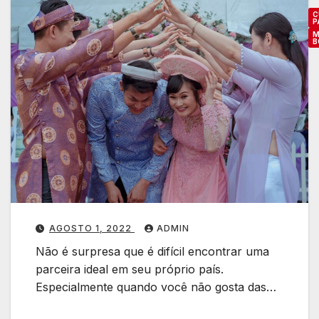
l
C
P
h
M
B
e
r
7
e
s
e
L
l
a
h
t
o
i
r
n
e
a
s
AGOSTO 1, 2022
ADMIN
s
P
?
Não é surpresa que é difícil encontrar uma
a
parceira ideal em seu próprio país.
í
Especialmente quando você não gosta das…
s
e