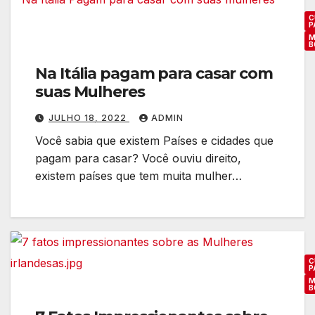
C
P
M
B
Na Itália pagam para casar com
suas Mulheres
JULHO 18, 2022
ADMIN
Você sabia que existem Países e cidades que
pagam para casar? Você ouviu direito,
existem países que tem muita mulher…
C
P
M
B