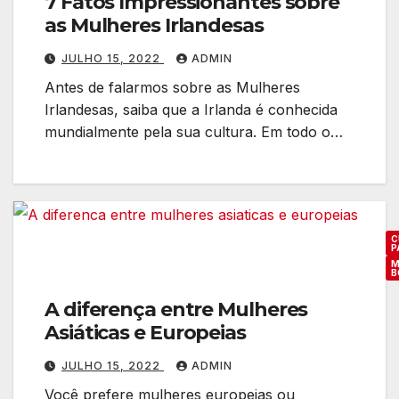
7 Fatos Impressionantes sobre
as Mulheres Irlandesas
JULHO 15, 2022
ADMIN
Antes de falarmos sobre as Mulheres
Irlandesas, saiba que a Irlanda é conhecida
mundialmente pela sua cultura. Em todo o…
C
P
M
B
A diferença entre Mulheres
Asiáticas e Europeias
JULHO 15, 2022
ADMIN
Você prefere mulheres europeias ou