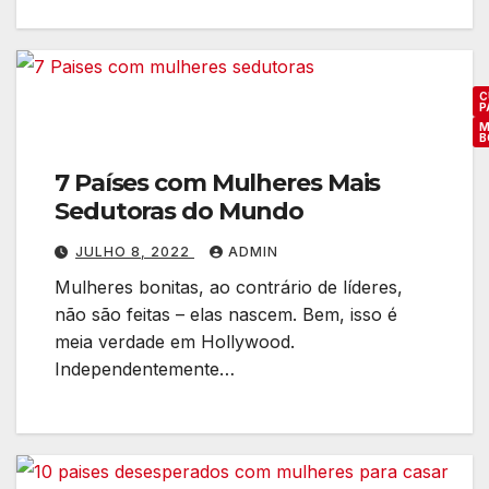
C
P
M
B
7 Países com Mulheres Mais
Sedutoras do Mundo
JULHO 8, 2022
ADMIN
Mulheres bonitas, ao contrário de líderes,
não são feitas – elas nascem. Bem, isso é
meia verdade em Hollywood.
Independentemente…