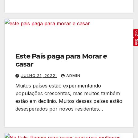
h
s
e
r
u
p
l
C
a
P
h
M
r
B
e
a
r
Este País paga para Morar e
c
e
casar
a
s
s
JULHO 21, 2022
ADMIN
L
a
e
Muitos países estão experimentando
r
t
populações crescentes, mas muitos também
ã
estão em declínio. Muitos desses países estão
desesperados por novos residentes…
s
?