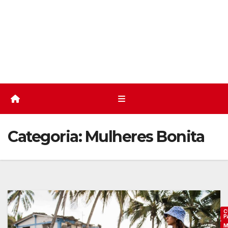
Categoria:
Mulheres Bonita
C
P
M