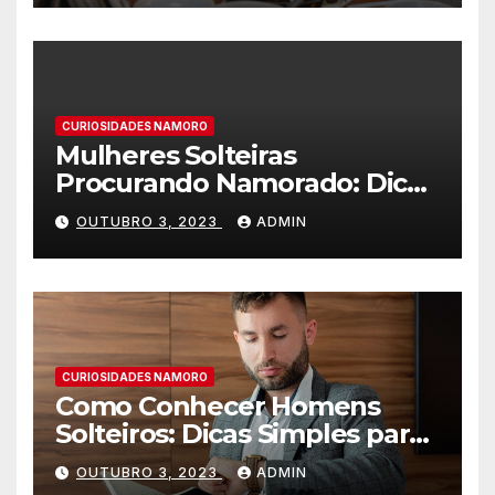
CURIOSIDADES NAMORO
Mulheres Solteiras
Procurando Namorado: Dicas
para Encontrar o Amor
OUTUBRO 3, 2023
ADMIN
CURIOSIDADES NAMORO
Como Conhecer Homens
Solteiros: Dicas Simples para
Encontrar o Amor da sua
OUTUBRO 3, 2023
ADMIN
Vida