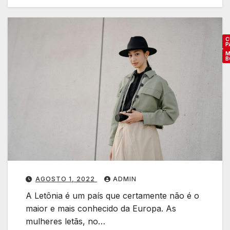
s
p
a
C
r
P
M
a
B
e
C
n
o
c
o
o
n
n
t
a
r
a
o
r
AGOSTO 1, 2022
ADMIN
r
A Letônia é um país que certamente não é o
a
u
maior e mais conhecido da Europa. As
r
l
mulheres letãs, no…
a