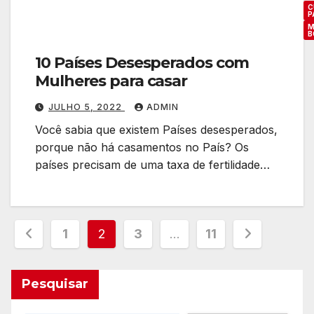
C
P
M
B
10 Países Desesperados com
Mulheres para casar
JULHO 5, 2022
ADMIN
Você sabia que existem Países desesperados,
porque não há casamentos no País? Os
países precisam de uma taxa de fertilidade…
Paginação
1
2
3
…
11
de
Pesquisar
posts