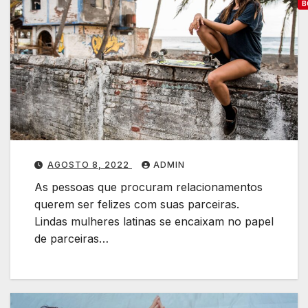
B
C
o
o
l
i
d
a
AGOSTO 8, 2022
ADMIN
r
As pessoas que procuram relacionamentos
c
querem ser felizes com suas parceiras.
o
Lindas mulheres latinas se encaixam no papel
de parceiras…
a
s
u