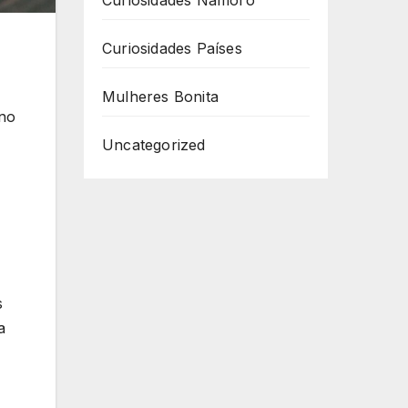
Curiosidades Namoro
Curiosidades Países
Mulheres Bonita
 no
Uncategorized
s
a