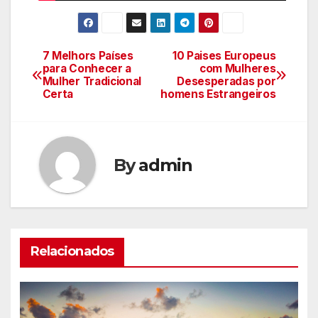
7 Melhors Países
10 Paises Europeus
Navegação
para Conhecer a
com Mulheres
Mulher Tradicional
Desesperadas por
de
Certa
homens Estrangeiros
Post
By
admin
Relacionados