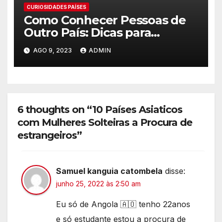
CURIOSIDADES PAÍSES
Como Conhecer Pessoas de
Outro País: Dicas para
Expandir seu Círculo Social
AGO 9, 2023
ADMIN
Internacional
6 thoughts on “10 Países Asiaticos
com Mulheres Solteiras a Procura de
estrangeiros”
Samuel kanguia catombela
disse:
junho 25, 2022 às 2:50 am
Eu só de Angola 🇦🇴 tenho 22anos
e só estudante estou a procura de