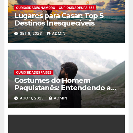
CURIOSIDADES NAMORO
CURIOSIDADES PAÍSES
Lugares para Casar: Top 5
Destinos Inesquecíveis
SET 8, 2023
ADMIN
CURIOSIDADES PAÍSES
Costumes do Homem
Paquistanês: Entendendo a
cultura Paquistenesa
AGO 11, 2023
ADMIN