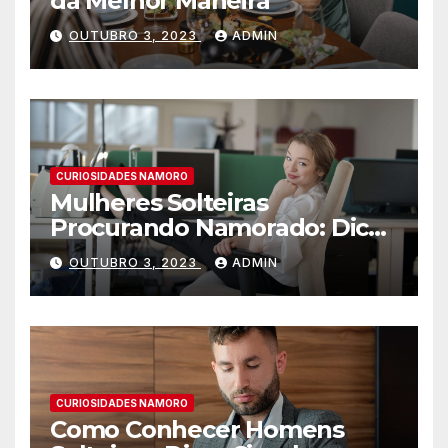
da Melhor Maneira
OUTUBRO 3, 2023
ADMIN
CURIOSIDADES NAMORO
Mulheres Solteiras
Procurando Namorado: Dicas
para Encontrar o Amor
OUTUBRO 3, 2023
ADMIN
CURIOSIDADES NAMORO
Como Conhecer Homens