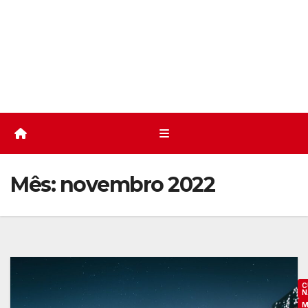
Mês:
novembro 2022
C
N
M