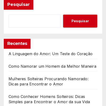
d
Pesquisar
i
s
t
Pesquisar
â
n
c
Recentes
i
a
A Linguagem do Amor: Um Teste do Coração
d
a
Como Namorar um Homem da Melhor Maneira
r
c
Mulheres Solteiras Procurando Namorado:
e
Dicas para Encontrar o Amor
r
t
Como Conhecer Homens Solteiros: Dicas
o
Simples para Encontrar o Amor da sua Vida