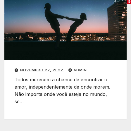
B
C
o
o
f
a
z
e
NOVEMBRO 22, 2022
ADMIN
r
Todos merecem a chance de encontrar o
amor, independentemente de onde morem.
a
Não importa onde você esteja no mundo,
se…
o
r
o
a