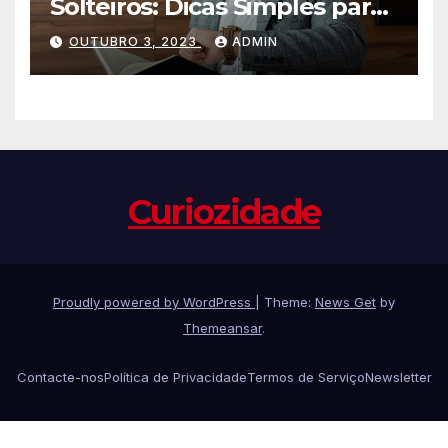
Solteiros: Dicas Simples para
Encontrar o Amor da sua
OUTUBRO 3, 2023
ADMIN
Vida
Curiozidade
Proudly powered by WordPress
|
Theme:
News Get
by
Themeansar
.
Contacte-nos
Política de Privacidade
Termos de Serviço
Newsletter